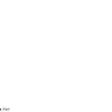
я
: Нет