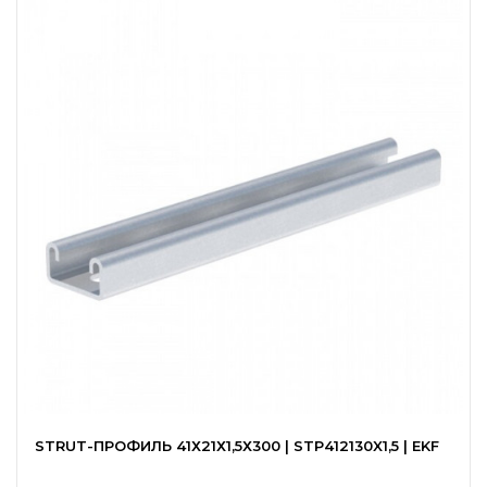
STRUT-ПРОФИЛЬ 41Х21Х1,5Х300 | STP412130X1,5 | EKF